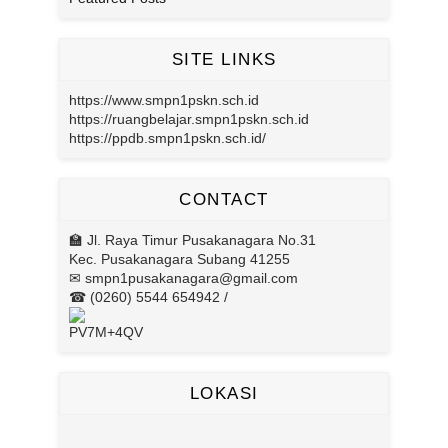
SITE LINKS
https://www.smpn1pskn.sch.id
https://ruangbelajar.smpn1pskn.sch.id
https://ppdb.smpn1pskn.sch.id/
CONTACT
🏫 Jl. Raya Timur Pusakanagara No.31
Kec. Pusakanagara Subang 41255
✉ smpn1pusakanagara@gmail.com
☎ (0260) 5544 654942 /
PV7M+4QV
LOKASI