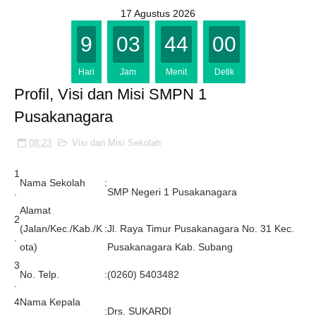
17 Agustus 2026
9
03
43
59
Hari
Jam
Menit
Detik
Profil, Visi dan Misi SMPN 1
Pusakanagara
08:23
Visi dan Misi Sekolah
1
Nama Sekolah
:
.
SMP Negeri 1 Pusakanagara
Alamat
2
(Jalan/Kec./Kab./K
:
Jl. Raya Timur Pusakanagara No. 31 Kec.
.
ota)
Pusakanagara Kab. Subang
3
No. Telp.
:
(0260) 5403482
.
4
Nama Kepala
:
Drs. SUKARDI