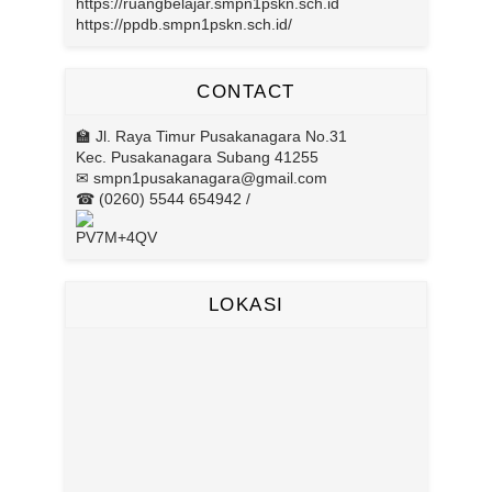
https://ruangbelajar.smpn1pskn.sch.id
https://ppdb.smpn1pskn.sch.id/
CONTACT
🏫 Jl. Raya Timur Pusakanagara No.31
Kec. Pusakanagara Subang 41255
✉ smpn1pusakanagara@gmail.com
☎ (0260) 5544 654942 /
PV7M+4QV
LOKASI