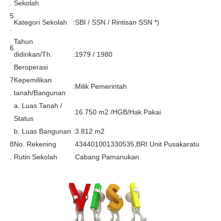
.
Sekolah
5
Kategori Sekolah
:
SBI / SSN / Rintisan SSN *)
.
Tahun
6
didirikan/Th.
:
1979 / 1980
.
Beroperasi
7
Kepemilikan
:
Milik Pemerintah
.
tanah/Bangunan
a. Luas Tanah /
:
16.750 m2 /HGB/Hak Pakai
Status
b. Luas Bangunan
:
3.812 m2
8
No. Rekening
434401001330535,BRI Unit Pusakaratu
:
.
Rutin Sekolah
Cabang Pamanukan