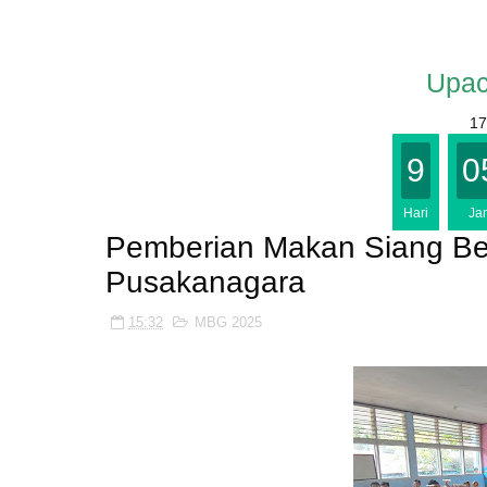
Upac
17
9
0
Hari
Ja
Pemberian Makan Siang Ber
Pusakanagara
15:32
MBG 2025