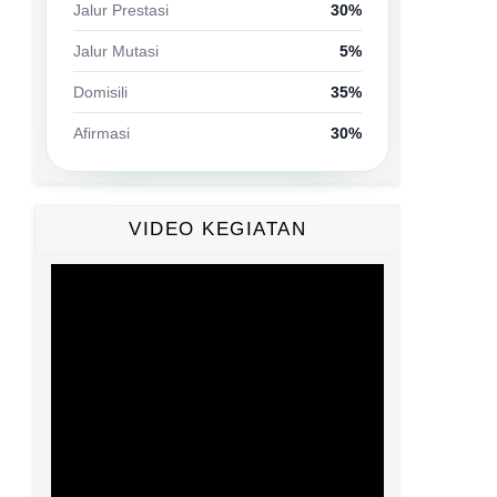
Jalur Prestasi
30%
Jalur Mutasi
5%
Domisili
35%
Afirmasi
30%
VIDEO KEGIATAN