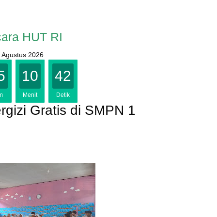
ara HUT RI
 Agustus 2026
5
10
41
m
Menit
Detik
gizi Gratis di SMPN 1