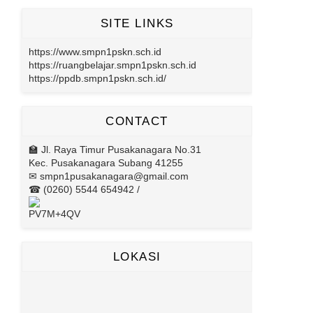
SITE LINKS
https://www.smpn1pskn.sch.id
https://ruangbelajar.smpn1pskn.sch.id
https://ppdb.smpn1pskn.sch.id/
CONTACT
🏫 Jl. Raya Timur Pusakanagara No.31
Kec. Pusakanagara Subang 41255
✉ smpn1pusakanagara@gmail.com
☎ (0260) 5544 654942 /
PV7M+4QV
LOKASI