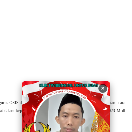
×
pengurus OSIS dan ROHIS bersatu untuk menyiapkan dan mensuksekan acara
ngat dalam kepanitian maulid Nabi Muhammad SAW 1445 H / 2023 M di