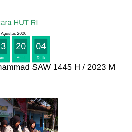
ara HUT RI
 Agustus 2026
13
20
03
am
Menit
Detik
uhammad SAW 1445 H / 2023 M