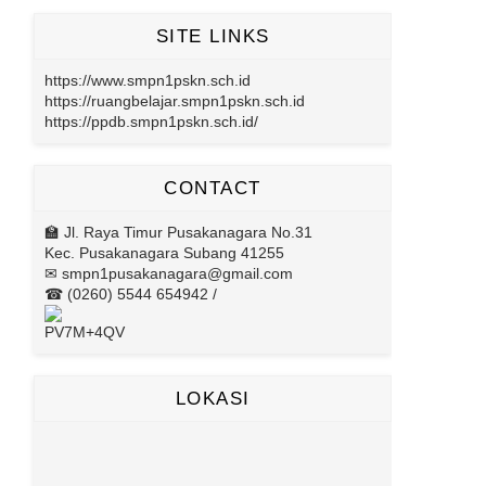
SITE LINKS
https://www.smpn1pskn.sch.id
https://ruangbelajar.smpn1pskn.sch.id
https://ppdb.smpn1pskn.sch.id/
CONTACT
🏫 Jl. Raya Timur Pusakanagara No.31
Kec. Pusakanagara Subang 41255
✉ smpn1pusakanagara@gmail.com
☎ (0260) 5544 654942 /
PV7M+4QV
LOKASI