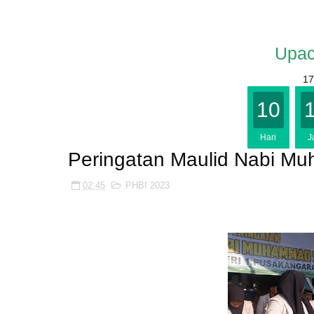
Upac
17
10
Hari
J
Peringatan Maulid Nabi M
02:45
PHBI 2023