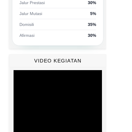
Jalur Prestasi
30%
Jalur Mutasi
5%
Domisili
35%
Afirmasi
30%
VIDEO KEGIATAN