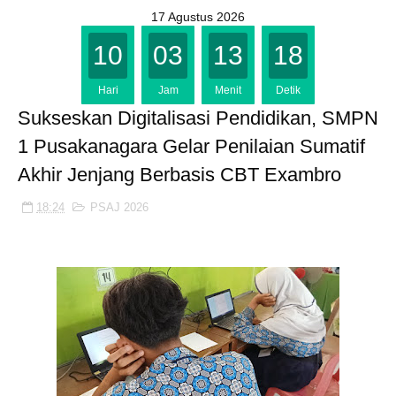
17 Agustus 2026
10
03
13
17
Hari
Jam
Menit
Detik
Sukseskan Digitalisasi Pendidikan, SMPN
1 Pusakanagara Gelar Penilaian Sumatif
Akhir Jenjang Berbasis CBT Exambro
18:24
PSAJ 2026