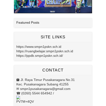
Featured Posts
SITE LINKS
https://www.smpn1pskn.sch.id
https://ruangbelajar.smpn1pskn.sch.id
https://ppdb.smpn1pskn.sch.id/
CONTACT
🏫 Jl. Raya Timur Pusakanagara No.31
Kec. Pusakanagara Subang 41255
✉ smpn1pusakanagara@gmail.com
☎ (0260) 5544 654942 /
PV7M+4QV