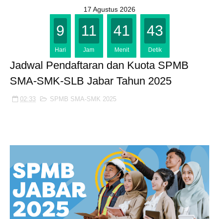
17 Agustus 2026
9
11
41
43
Hari
Jam
Menit
Detik
Jadwal Pendaftaran dan Kuota SPMB
SMA-SMK-SLB Jabar Tahun 2025
02:33
SPMB SMA-SMK 2025