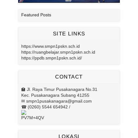
Featured Posts
SITE LINKS
https://www.smpn1pskn.sch.id
https://ruangbelajar.smpn1pskn.sch.id
https://ppdb.smpn1pskn.sch.id/
CONTACT
🏫 Jl. Raya Timur Pusakanagara No.31
Kec. Pusakanagara Subang 41255
✉ smpn1pusakanagara@gmail.com
☎ (0260) 5544 654942 /
PV7M+4QV
LOKASI