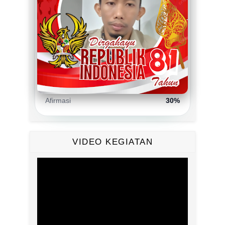
SMA
SMK
Jalur Prestasi
30%
Jalur Mutasi
5%
Domisili
35%
Afirmasi
30%
VIDEO KEGIATAN