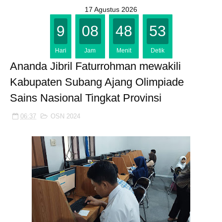
17 Agustus 2026
9
08
48
53
Hari
Jam
Menit
Detik
Ananda Jibril Faturrohman mewakili
Kabupaten Subang Ajang Olimpiade
Sains Nasional Tingkat Provinsi
06:37
OSN 2024