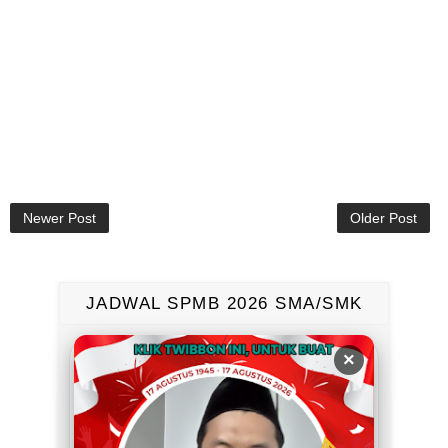
Newer Post
Older Post
JADWAL SPMB 2026 SMA/SMK
×
KUOTA GLOBAL SMA DAN SMK
Lihat persentase kuota global per jenjang
dan jalur sebagai acuan awal. Rincian
kuota per sekolah dibaca terpisah.