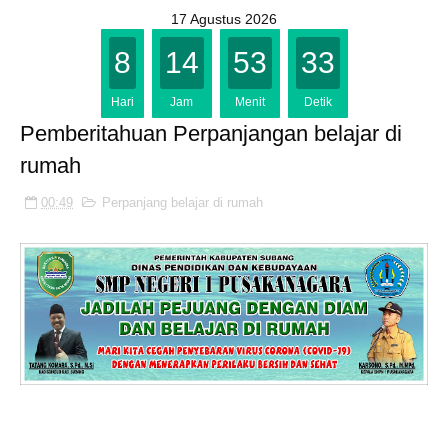
17 Agustus 2026
8
14
53
32
Hari
Jam
Menit
Detik
Pemberitahuan Perpanjangan belajar di
rumah
00:49
Perpanjang belajar di rumah