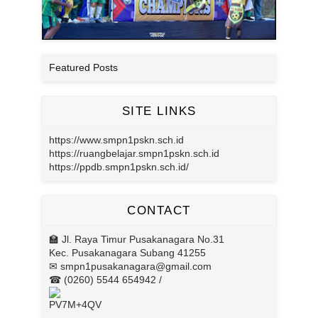
Featured Posts
SITE LINKS
https://www.smpn1pskn.sch.id
https://ruangbelajar.smpn1pskn.sch.id
https://ppdb.smpn1pskn.sch.id/
CONTACT
🏫 Jl. Raya Timur Pusakanagara No.31
Kec. Pusakanagara Subang 41255
✉ smpn1pusakanagara@gmail.com
☎ (0260) 5544 654942 /
PV7M+4QV