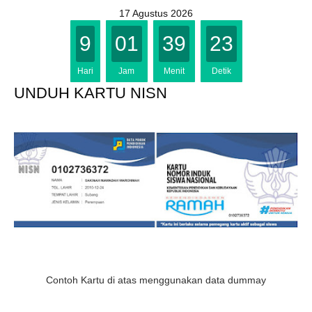
17 Agustus 2026
9
01
39
22
Hari
Jam
Menit
Detik
UNDUH KARTU NISN
Contoh Kartu di atas menggunakan data dummay